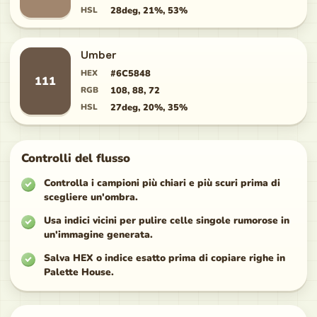
HSL
28deg, 21%, 53%
Umber
HEX
#6C5848
111
RGB
108, 88, 72
HSL
27deg, 20%, 35%
Controlli del flusso
Controlla i campioni più chiari e più scuri prima di
scegliere un'ombra.
Usa indici vicini per pulire celle singole rumorose in
un'immagine generata.
Salva HEX o indice esatto prima di copiare righe in
Palette House.