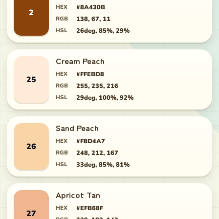
HEX
#8A430B
2
RGB
138, 67, 11
HSL
26deg, 85%, 29%
Cream Peach
HEX
#FFEBD8
25
RGB
255, 235, 216
HSL
29deg, 100%, 92%
Sand Peach
HEX
#F8D4A7
26
RGB
248, 212, 167
HSL
33deg, 85%, 81%
Apricot Tan
HEX
#EFB68F
27