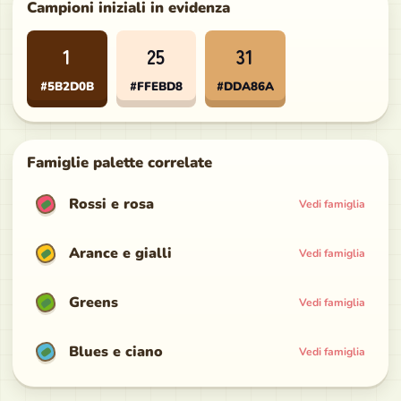
Campioni iniziali in evidenza
1
25
31
#5B2D0B
#FFEBD8
#DDA86A
Famiglie palette correlate
Rossi e rosa
Vedi famiglia
Arance e gialli
Vedi famiglia
Greens
Vedi famiglia
Blues e ciano
Vedi famiglia