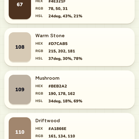
HEX
#4E321F
67
RGB
78, 50, 31
HSL
24deg, 43%, 21%
Warm Stone
HEX
#D7CAB5
108
RGB
215, 202, 181
HSL
37deg, 30%, 78%
Mushroom
HEX
#BEB2A2
109
RGB
190, 178, 162
HSL
34deg, 18%, 69%
Driftwood
HEX
#A1866E
110
RGB
161, 134, 110