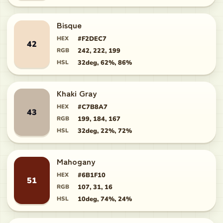
Bisque
HEX
#F2DEC7
42
RGB
242, 222, 199
HSL
32deg, 62%, 86%
Khaki Gray
HEX
#C7B8A7
43
RGB
199, 184, 167
HSL
32deg, 22%, 72%
Mahogany
HEX
#6B1F10
51
RGB
107, 31, 16
HSL
10deg, 74%, 24%