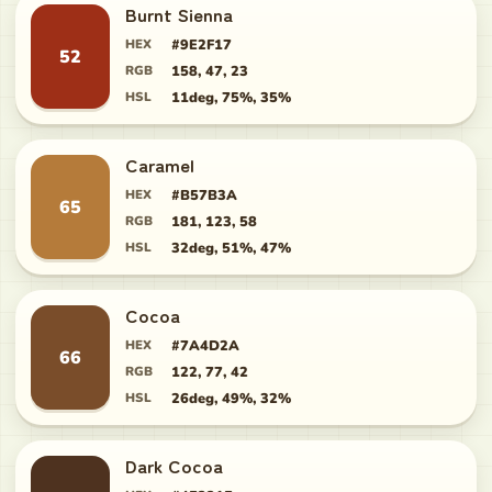
Burnt Sienna
HEX
#9E2F17
52
RGB
158, 47, 23
HSL
11deg, 75%, 35%
Caramel
HEX
#B57B3A
65
RGB
181, 123, 58
HSL
32deg, 51%, 47%
Cocoa
HEX
#7A4D2A
66
RGB
122, 77, 42
HSL
26deg, 49%, 32%
Dark Cocoa