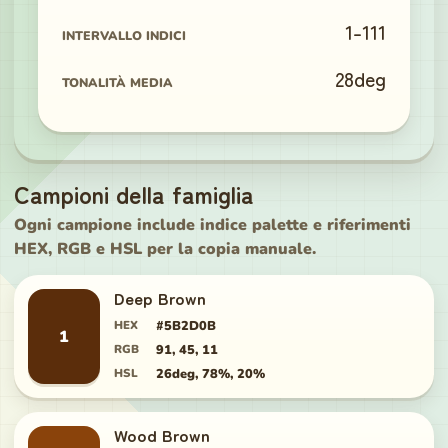
1
-
111
INTERVALLO INDICI
28
deg
TONALITÀ MEDIA
Campioni della famiglia
Ogni campione include indice palette e riferimenti
HEX, RGB e HSL per la copia manuale.
Deep Brown
HEX
#5B2D0B
1
RGB
91, 45, 11
HSL
26deg, 78%, 20%
Wood Brown