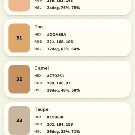
RGB
239, 182, 143
HSL
24deg, 75%, 75%
Tan
HEX
#DDA86A
31
RGB
221, 168, 106
HSL
32deg, 63%, 64%
Camel
HEX
#C79261
32
RGB
199, 146, 97
HSL
29deg, 48%, 58%
Taupe
HEX
#C9B89F
33
RGB
201, 184, 159
HSL
36deg, 28%, 71%