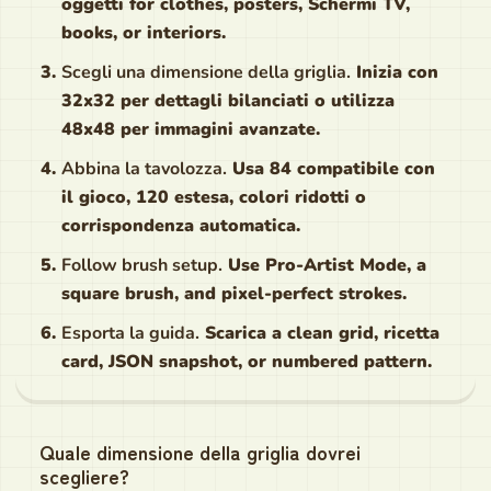
oggetti for clothes, posters, Schermi TV,
books, or interiors.
Scegli una dimensione della griglia.
Inizia con
32x32 per dettagli bilanciati o utilizza
48x48 per immagini avanzate.
Abbina la tavolozza.
Usa 84 compatibile con
il gioco, 120 estesa, colori ridotti o
corrispondenza automatica.
Follow brush setup.
Use Pro-Artist Mode, a
square brush, and pixel-perfect strokes.
Esporta la guida.
Scarica a clean grid, ricetta
card, JSON snapshot, or numbered pattern.
Quale dimensione della griglia dovrei
scegliere?