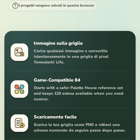
I progetti vengono salvati in questo browser
Immagine sulla griglia
Carica qualsiasi immagine e convertila
istantaneamente in una griglia di pixel
Tomodachi Life.
Game-Compatible 84
Starts with a safer Palette House reference set
and keeps 120 estesa available when you need
nuance.
Scaricamento facile
Scarica la tua griglia come PNG o ottieni uno
schema numerato da seguire passo dopo passo.