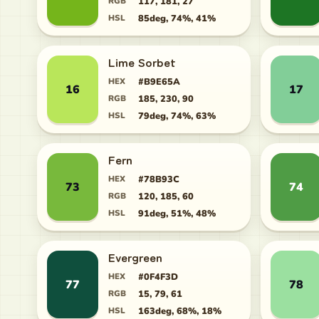
RGB
117, 181, 27
HSL
85deg, 74%, 41%
Lime Sorbet
HEX
#B9E65A
16
17
RGB
185, 230, 90
HSL
79deg, 74%, 63%
Fern
HEX
#78B93C
73
74
RGB
120, 185, 60
HSL
91deg, 51%, 48%
Evergreen
HEX
#0F4F3D
77
78
RGB
15, 79, 61
HSL
163deg, 68%, 18%