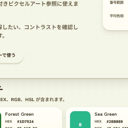
番号範囲
付きピクセルアート参照に使えま
平均色相
探したい、コントラストを確認し
す。
ーで使う
チ
X、RGB、HSL が含まれます。
Forest Green
Sea Green
HEX
#1D7524
HEX
#28B889
8