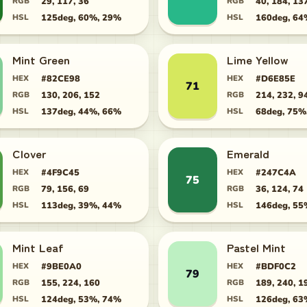
RGB
29, 117, 36
RGB
40, 184, 13
HSL
125deg, 60%, 29%
HSL
160deg, 64
Mint Green
Lime Yellow
HEX
#82CE98
HEX
#D6E85E
71
RGB
130, 206, 152
RGB
214, 232, 9
HSL
137deg, 44%, 66%
HSL
68deg, 75%
Clover
Emerald
HEX
#4F9C45
HEX
#247C4A
75
RGB
79, 156, 69
RGB
36, 124, 74
HSL
113deg, 39%, 44%
HSL
146deg, 55
Mint Leaf
Pastel Mint
HEX
#9BE0A0
HEX
#BDF0C2
79
RGB
155, 224, 160
RGB
189, 240, 1
HSL
124deg, 53%, 74%
HSL
126deg, 63