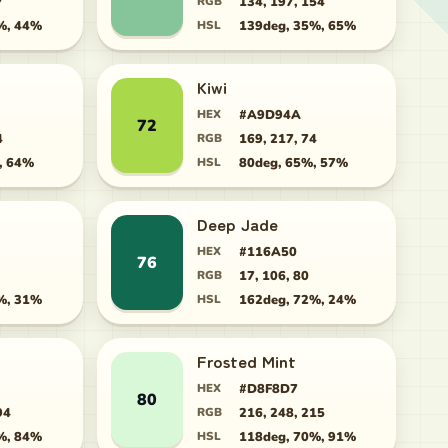
7
RGB
134, 197, 154
%, 44%
HSL
139deg, 35%, 65%
Kiwi
HEX
#A9D94A
72
4
RGB
169, 217, 74
, 64%
HSL
80deg, 65%, 57%
Deep Jade
HEX
#116A50
76
RGB
17, 106, 80
%, 31%
HSL
162deg, 72%, 24%
Frosted Mint
HEX
#D8F8D7
80
94
RGB
216, 248, 215
%, 84%
HSL
118deg, 70%, 91%