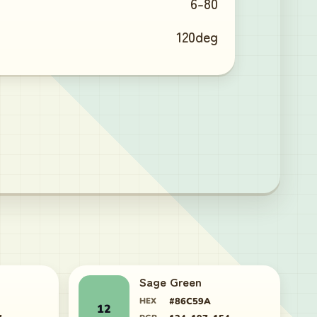
6
-
80
120
deg
Sage Green
HEX
#86C59A
12