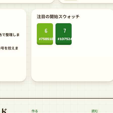
注目の開始スウォッチ
。
6
7
色で整理しま
#75B51B
#1D7524
番号を控えま
ド
作る
読む