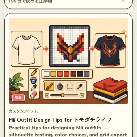
5
分で読める
手順
初級
カスタムアイテム
Mii Outfit Design Tips for トモダチライフ
Practical tips for designing Mii outfits —
silhouette testing, color choices, and grid export