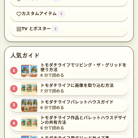
カスタムアイテム
3
TV とポスター
3
人気ガイド
トモダチライフでリビング・ザ・グリッドを
使う方法
1
6
分で読める
トモダチライフに画像を取り込む方法
2
7
分で読める
トモダチライフパレットハウスガイド
3
6
分で読める
トモダチライフ作品とパレットハウスデザイ
ンの共有方法
4
6
分で読める