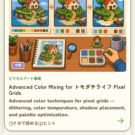
中級
ピクセルアート基礎
Advanced Color Mixing for トモダチライフ Pixel
Grids
Advanced color techniques for pixel grids —
dithering, color temperature, shadow placement,
and palette optimization.
7
分で読める
ヒント