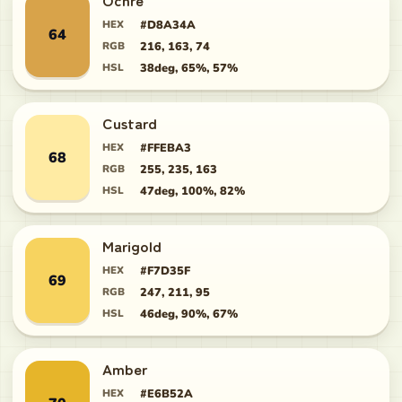
Ochre
HEX
#D8A34A
64
RGB
216, 163, 74
HSL
38deg, 65%, 57%
Custard
HEX
#FFEBA3
68
RGB
255, 235, 163
HSL
47deg, 100%, 82%
Marigold
HEX
#F7D35F
69
RGB
247, 211, 95
HSL
46deg, 90%, 67%
Amber
HEX
#E6B52A