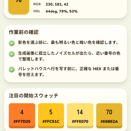
70
RGB
230, 181, 42
HSL
44deg, 79%, 53%
作業前の確認
影色を選ぶ前に、最も明るい色と暗い色を確認します。
生成画像に孤立したノイズセルが出たら、近い番号の色
で整理します。
パレットハウスへ行を写す前に、正確な HEX または番
号を控えます。
注目の開始スウォッチ
4
5
14
70
#FF7D25
#FFC51C
#FFE070
#E6B52A