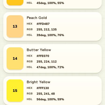
HSL
45deg, 100%, 55%
Peach Gold
HEX
#FFD487
13
RGB
255, 212, 135
HSL
39deg, 100%, 76%
Butter Yellow
HEX
#FFE070
14
RGB
255, 224, 112
HSL
47deg, 100%, 72%
Bright Yellow
HEX
#FFF130
15
RGB
255, 241, 48
HSL
56deg, 100%, 59%