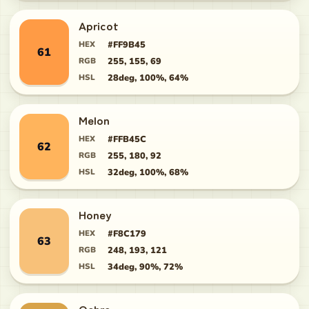
Apricot
HEX
#FF9B45
61
RGB
255, 155, 69
HSL
28deg, 100%, 64%
Melon
HEX
#FFB45C
62
RGB
255, 180, 92
HSL
32deg, 100%, 68%
Honey
HEX
#F8C179
63
RGB
248, 193, 121
HSL
34deg, 90%, 72%