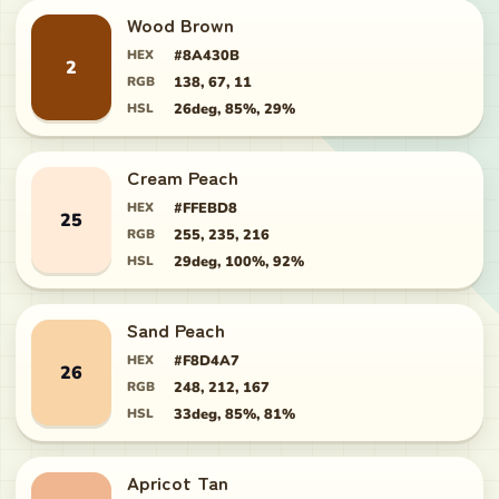
Wood Brown
HEX
#8A430B
2
RGB
138, 67, 11
HSL
26deg, 85%, 29%
Cream Peach
HEX
#FFEBD8
25
RGB
255, 235, 216
HSL
29deg, 100%, 92%
Sand Peach
HEX
#F8D4A7
26
RGB
248, 212, 167
HSL
33deg, 85%, 81%
Apricot Tan