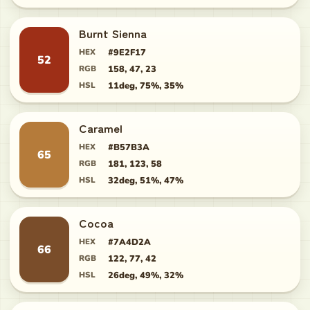
Burnt Sienna
HEX
#9E2F17
52
RGB
158, 47, 23
HSL
11deg, 75%, 35%
Caramel
HEX
#B57B3A
65
RGB
181, 123, 58
HSL
32deg, 51%, 47%
Cocoa
HEX
#7A4D2A
66
RGB
122, 77, 42
HSL
26deg, 49%, 32%