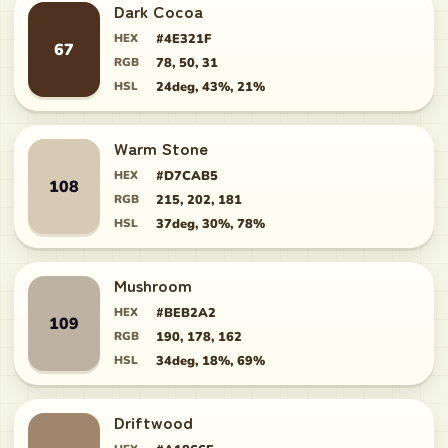
Dark Cocoa
HEX
#4E321F
67
RGB
78, 50, 31
HSL
24deg, 43%, 21%
Warm Stone
HEX
#D7CAB5
108
RGB
215, 202, 181
HSL
37deg, 30%, 78%
Mushroom
HEX
#BEB2A2
109
RGB
190, 178, 162
HSL
34deg, 18%, 69%
Driftwood