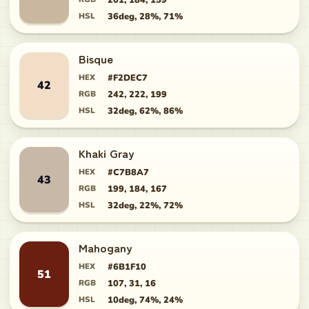
201, 184, 159
HSL
36deg, 28%, 71%
Bisque
HEX
#F2DEC7
42
RGB
242, 222, 199
HSL
32deg, 62%, 86%
Khaki Gray
HEX
#C7B8A7
43
RGB
199, 184, 167
HSL
32deg, 22%, 72%
Mahogany
HEX
#6B1F10
51
RGB
107, 31, 16
HSL
10deg, 74%, 24%