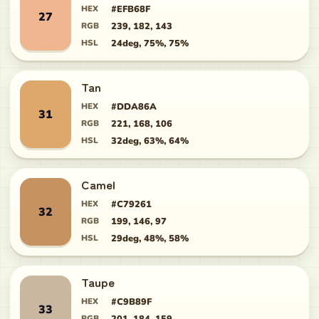
HEX
#EFB68F
27
RGB
239, 182, 143
HSL
24deg, 75%, 75%
Tan
HEX
#DDA86A
31
RGB
221, 168, 106
HSL
32deg, 63%, 64%
Camel
HEX
#C79261
32
RGB
199, 146, 97
HSL
29deg, 48%, 58%
Taupe
HEX
#C9B89F
33
RGB