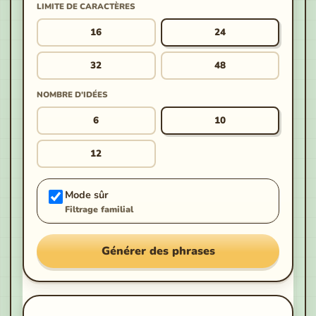
LIMITE DE CARACTÈRES
16
24
32
48
NOMBRE D'IDÉES
6
10
12
Mode sûr
Filtrage familial
Générer des phrases