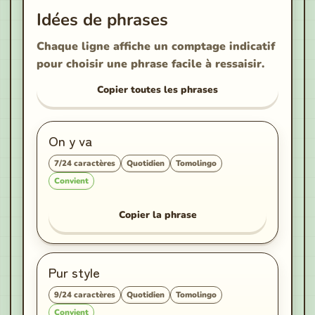
Idées de phrases
Chaque ligne affiche un comptage indicatif
pour choisir une phrase facile à ressaisir.
Copier toutes les phrases
On y va
7
/
24
caractères
Quotidien
Tomolingo
Convient
Copier la phrase
Pur style
9
/
24
caractères
Quotidien
Tomolingo
Convient