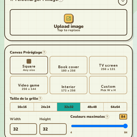
Canvas Préréglage
?
TV screen
Square
Book cover
256 x 131
Any size
180 x 256
Video game
Custom
Interior
256 x 144
Pick W x H
172 x 256
Taille de la grille
?
16x16
24x24
32x32
48x48
64x64
Couleurs maximales
84
?
Width
Height
4
84