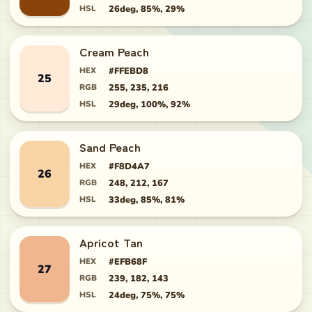
HSL
26deg, 85%, 29%
Cream Peach
HEX
#FFEBD8
25
RGB
255, 235, 216
HSL
29deg, 100%, 92%
Sand Peach
HEX
#F8D4A7
26
RGB
248, 212, 167
HSL
33deg, 85%, 81%
Apricot Tan
HEX
#EFB68F
27
RGB
239, 182, 143
HSL
24deg, 75%, 75%