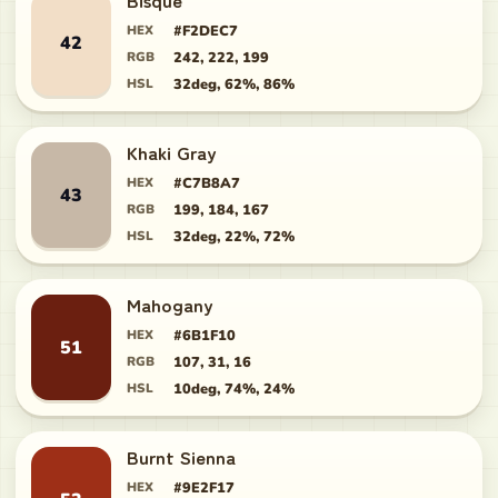
Bisque
HEX
#F2DEC7
42
RGB
242, 222, 199
HSL
32deg, 62%, 86%
Khaki Gray
HEX
#C7B8A7
43
RGB
199, 184, 167
HSL
32deg, 22%, 72%
Mahogany
HEX
#6B1F10
51
RGB
107, 31, 16
HSL
10deg, 74%, 24%
Burnt Sienna
HEX
#9E2F17