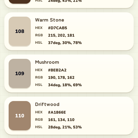
HSL
24deg, 43%, 21%
Warm Stone
HEX
#D7CAB5
108
RGB
215, 202, 181
HSL
37deg, 30%, 78%
Mushroom
HEX
#BEB2A2
109
RGB
190, 178, 162
HSL
34deg, 18%, 69%
Driftwood
HEX
#A1866E
110
RGB
161, 134, 110
HSL
28deg, 21%, 53%