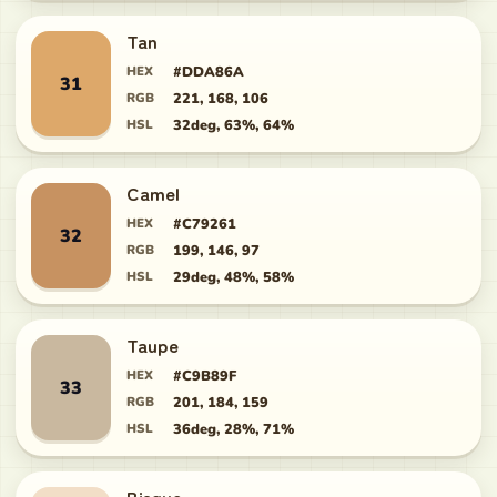
Tan
HEX
#DDA86A
31
RGB
221, 168, 106
HSL
32deg, 63%, 64%
Camel
HEX
#C79261
32
RGB
199, 146, 97
HSL
29deg, 48%, 58%
Taupe
HEX
#C9B89F
33
RGB
201, 184, 159
HSL
36deg, 28%, 71%