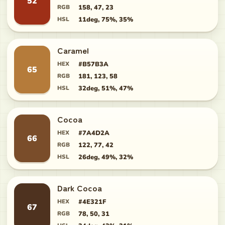
52
RGB
158, 47, 23
HSL
11deg, 75%, 35%
Caramel
HEX
#B57B3A
65
RGB
181, 123, 58
HSL
32deg, 51%, 47%
Cocoa
HEX
#7A4D2A
66
RGB
122, 77, 42
HSL
26deg, 49%, 32%
Dark Cocoa
HEX
#4E321F
67
RGB
78, 50, 31