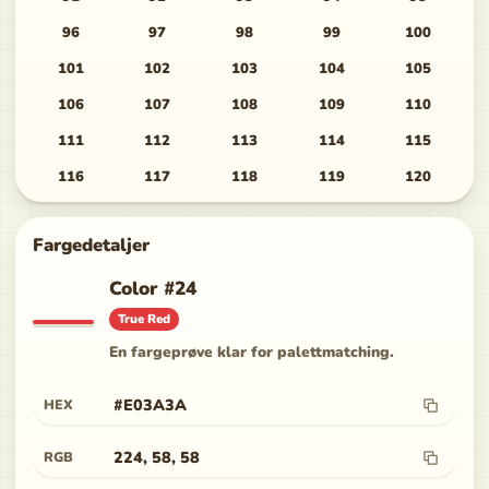
96
97
98
99
100
101
102
103
104
105
106
107
108
109
110
111
112
113
114
115
116
117
118
119
120
Fargedetaljer
Color
#
24
True Red
En fargeprøve klar for palettmatching.
#E03A3A
HEX
224, 58, 58
RGB