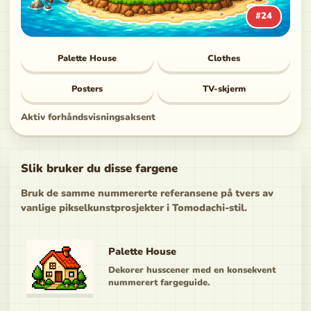
#
24
Palette House
Clothes
Posters
TV-skjerm
Aktiv forhåndsvisningsaksent
Slik bruker du disse fargene
Bruk de samme nummererte referansene på tvers av
vanlige pikselkunstprosjekter i Tomodachi-stil.
Palette House
Dekorer husscener med en konsekvent
nummerert fargeguide.