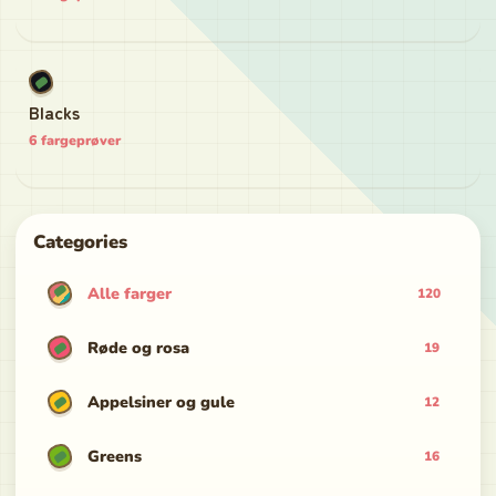
Blacks
6
fargeprøver
Categories
Alle farger
120
Røde og rosa
19
Appelsiner og gule
12
Greens
16