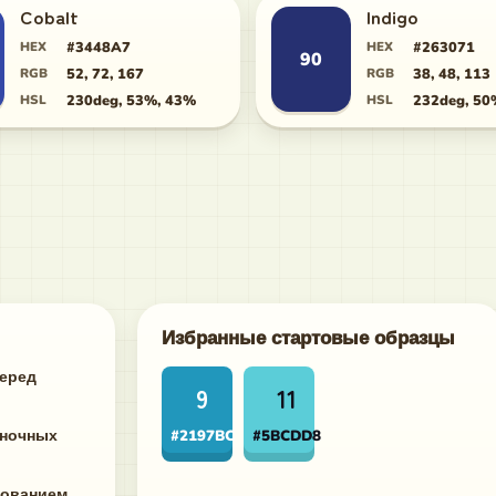
Cobalt
Indigo
HEX
#3448A7
HEX
#263071
90
RGB
52, 72, 167
RGB
38, 48, 113
HSL
230deg, 53%, 43%
HSL
232deg, 50
Избранные стартовые образцы
перед
9
11
иночных
#2197BC
#5BCDD8
рованием