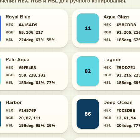
чения HEX, RGB и HSL для ручного копирования.
Royal Blue
Aqua Glass
HEX
#416AD9
HEX
#5BCDD8
11
RGB
65, 106, 217
RGB
91, 205, 21
HSL
224deg, 67%, 55%
HSL
185deg, 62
Pale Aqua
Lagoon
HEX
#9FE4E8
HEX
#5DD7E1
82
RGB
159, 228, 232
RGB
93, 215, 22
HSL
183deg, 61%, 77%
HSL
185deg, 69
Harbor
Deep Ocean
HEX
#14576F
HEX
#0C3D5E
86
RGB
20, 87, 111
RGB
12, 61, 94
HSL
196deg, 69%, 26%
HSL
204deg, 77