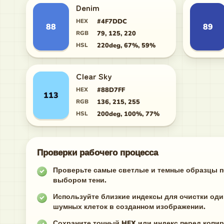
Denim
HEX
#4F7DDC
88
89
RGB
79, 125, 220
HSL
220deg, 67%, 59%
Clear Sky
HEX
#88D7FF
113
RGB
136, 215, 255
HSL
200deg, 100%, 77%
Проверки рабочего процесса
Проверьте самые светлые и темные образцы 
выбором тени.
Используйте близкие индексы для очистки од
шумных клеток в созданном изображении.
Сохраните точный HEX или индекс перед копи