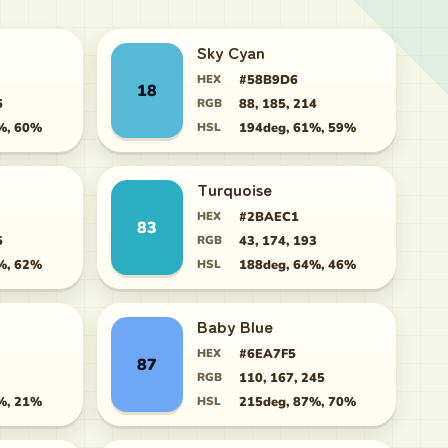
Sky Cyan
HEX
#58B9D6
18
6
RGB
88, 185, 214
%, 60%
HSL
194deg, 61%, 59%
Turquoise
HEX
#2BAEC1
83
5
RGB
43, 174, 193
%, 62%
HSL
188deg, 64%, 46%
Baby Blue
HEX
#6EA7F5
87
RGB
110, 167, 245
%, 21%
HSL
215deg, 87%, 70%