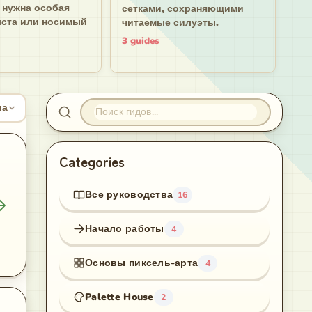
 нужна особая
сетками, сохраняющими
ста или носимый
читаемые силуэты.
3
guides
водства
Поиск гидов
ла
Categories
Все руководства
16
Начало работы
4
Основы пиксель-арта
4
Palette House
2