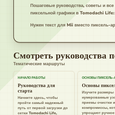
Пошаговые руководства, советы и вс
пиксельной графики в Tomodachi Life:
Нужен текст для Mii вместо пиксель-ар
Смотреть руководства п
Тематические маршруты
НАЧАЛО РАБОТЫ
ОСНОВЫ ПИКСЕЛЬ-
Руководства для
Основы пиксе
старта
Изучите размеры 
нумерованные уз
Начните здесь, чтобы
приемы очистки 
пройти самый надежный
компромиссы, ко
путь от первой загрузки до
упрощают ручное
сетки Tomodachi Life,