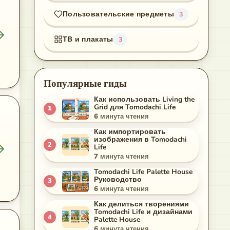
Пользовательские предметы
3
ТВ и плакаты
3
Популярные гиды
Как использовать Living the
Grid для Tomodachi Life
1
6
минута чтения
Как импортировать
изображения в Tomodachi
2
Life
7
минута чтения
Tomodachi Life Palette House
Руководство
3
6
минута чтения
Как делиться творениями
Tomodachi Life и дизайнами
4
Palette House
6
минута чтения