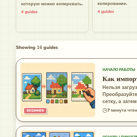
копирование.
которую можно копировать.
4
guides
4
guides
Showing
16
guides
НАЧАЛО РАБОТЫ
Как импорт
Нельзя загру
Преобразуйт
сетку, а зате
7
минута чте
BEGINNER