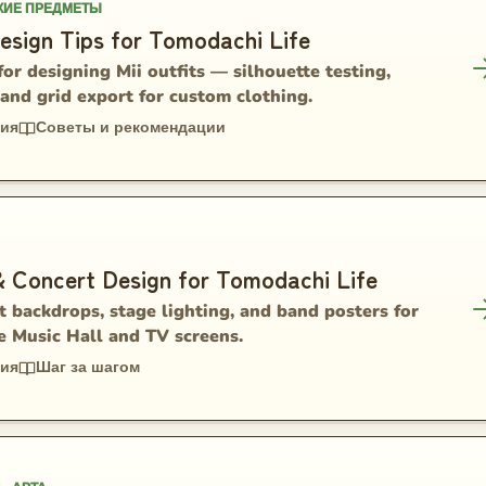
КИЕ ПРЕДМЕТЫ
Design Tips for Tomodachi Life
 for designing Mii outfits — silhouette testing,
 and grid export for custom clothing.
ния
Советы и рекомендации
& Concert Design for Tomodachi Life
 backdrops, stage lighting, and band posters for
e Music Hall and TV screens.
ния
Шаг за шагом