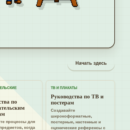
Начать здесь
ЕЛЬСКИЕ
ТВ И ПЛАКАТЫ
Руководства по ТВ и
ства по
постерам
ательским
Создавайте
ам
широкоформатные,
те процессы для
постерные, настенные и
предметов, когда
сценические референсы с