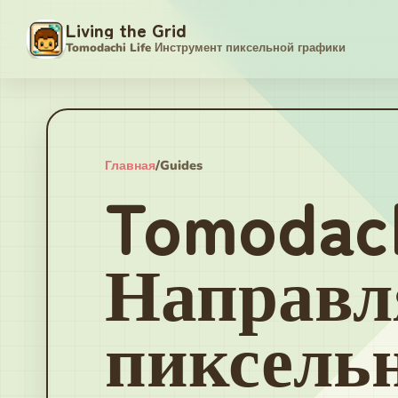
Living the Grid
Tomodachi Life Инструмент пиксельной графики
Главная
/
Guides
Tomodach
Направ
пиксель