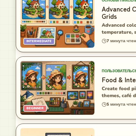
ОСНОВЫ ПИКСЕЛ
Advanced Co
Grids
Advanced color
temperature, 
7
минута чте
INTERMEDIATE
ПОЛЬЗОВАТЕЛЬС
Food & Inte
Create food pi
themes, café d
5
минута чте
BEGINNER