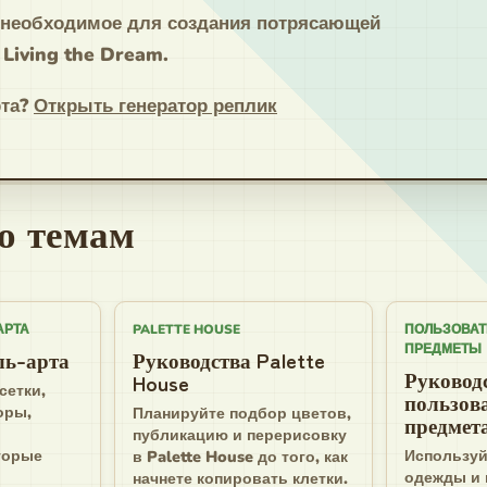
е необходимое для создания потрясающей
 Living the Dream.
та?
Открыть генератор реплик
о темам
АРТА
PALETTE HOUSE
ПОЛЬЗОВАТ
ПРЕДМЕТЫ
ль-арта
Руководства Palette
Руковод
House
сетки,
пользов
оры,
Планируйте подбор цветов,
предмет
и
публикацию и перерисовку
торые
Используй
в Palette House до того, как
одежды и 
начнете копировать клетки.