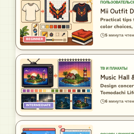
ПОЛЬЗОВАТЕЛЬС
Mii Outfit 
Practical tips
color choices,
5
минута чте
BEGINNER
ТВ И ПЛАКАТЫ
Music Hall 
Design concert
Tomodachi Lif
6
минута чте
INTERMEDIATE