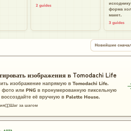
исходнику
2
guides
форма хол
макет.
3
guides
Сортировать руко
Новейшие снача
ировать изображения в Tomodachi Life
зить изображение напрямую в Tomodachi Life.
е фото или PNG в пронумерованную пиксельную
м воссоздайте её вручную в Palette House.
ния
Шаг за шагом