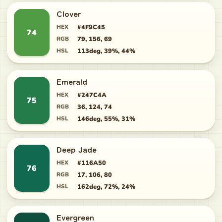
Clover
HEX
#4F9C45
74
RGB
79, 156, 69
HSL
113deg, 39%, 44%
Emerald
HEX
#247C4A
75
RGB
36, 124, 74
HSL
146deg, 55%, 31%
Deep Jade
HEX
#116A50
76
RGB
17, 106, 80
HSL
162deg, 72%, 24%
Evergreen