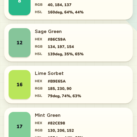
8
RGB
40, 184, 137
HSL
160deg, 64%, 44%
Sage Green
HEX
#86C59A
12
RGB
134, 197, 154
HSL
139deg, 35%, 65%
Lime Sorbet
HEX
#B9E65A
16
RGB
185, 230, 90
HSL
79deg, 74%, 63%
Mint Green
HEX
#82CE98
17
RGB
130, 206, 152