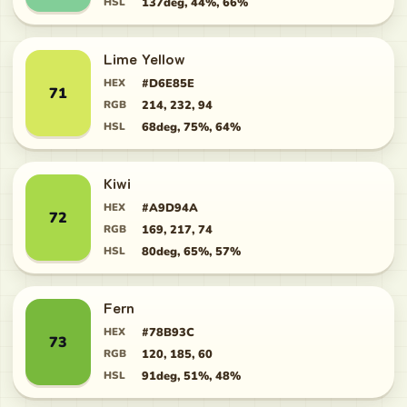
HSL
137deg, 44%, 66%
Lime Yellow
HEX
#D6E85E
71
RGB
214, 232, 94
HSL
68deg, 75%, 64%
Kiwi
HEX
#A9D94A
72
RGB
169, 217, 74
HSL
80deg, 65%, 57%
Fern
HEX
#78B93C
73
RGB
120, 185, 60
HSL
91deg, 51%, 48%