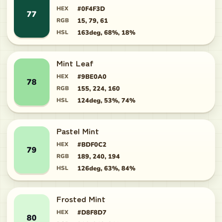
HEX
#0F4F3D
77
RGB
15, 79, 61
HSL
163deg, 68%, 18%
Mint Leaf
HEX
#9BE0A0
78
RGB
155, 224, 160
HSL
124deg, 53%, 74%
Pastel Mint
HEX
#BDF0C2
79
RGB
189, 240, 194
HSL
126deg, 63%, 84%
Frosted Mint
HEX
#D8F8D7
80