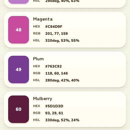
HSL
290deg, 40%, 63%
Magenta
HEX
#C94D9F
48
RGB
201, 77, 159
HSL
320deg, 53%, 55%
Plum
HEX
#763C92
49
RGB
118, 60, 146
HSL
280deg, 42%, 40%
Mulberry
HEX
#5D1D3D
60
RGB
93, 29, 61
HSL
330deg, 52%, 24%