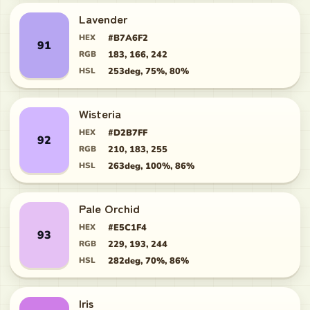
Lavender
HEX
#B7A6F2
91
RGB
183, 166, 242
HSL
253deg, 75%, 80%
Wisteria
HEX
#D2B7FF
92
RGB
210, 183, 255
HSL
263deg, 100%, 86%
Pale Orchid
HEX
#E5C1F4
93
RGB
229, 193, 244
HSL
282deg, 70%, 86%
Iris