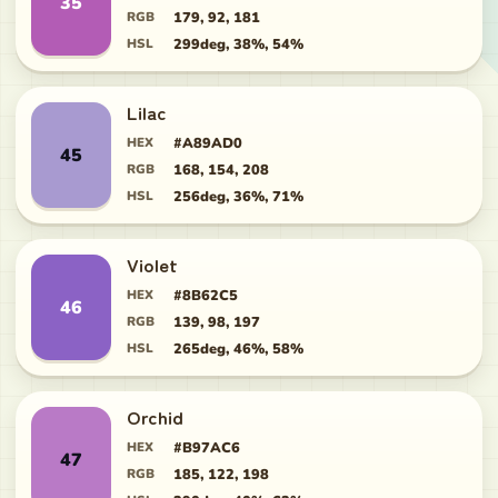
35
RGB
179, 92, 181
HSL
299deg, 38%, 54%
Lilac
HEX
#A89AD0
45
RGB
168, 154, 208
HSL
256deg, 36%, 71%
Violet
HEX
#8B62C5
46
RGB
139, 98, 197
HSL
265deg, 46%, 58%
Orchid
HEX
#B97AC6
47
RGB
185, 122, 198