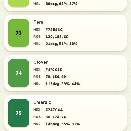
HSL
80deg, 65%, 57%
Fern
HEX
#78B93C
73
RGB
120, 185, 60
HSL
91deg, 51%, 48%
Clover
HEX
#4F9C45
74
RGB
79, 156, 69
HSL
113deg, 39%, 44%
Emerald
HEX
#247C4A
75
RGB
36, 124, 74
HSL
146deg, 55%, 31%