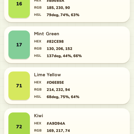
HEX
#B9E65A
16
RGB
185, 230, 90
HSL
79deg, 74%, 63%
Mint Green
HEX
#82CE98
17
RGB
130, 206, 152
HSL
137deg, 44%, 66%
Lime Yellow
HEX
#D6E85E
71
RGB
214, 232, 94
HSL
68deg, 75%, 64%
Kiwi
HEX
#A9D94A
72
RGB
169, 217, 74