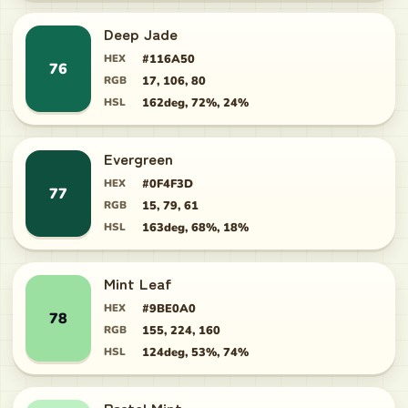
Deep Jade
HEX
#116A50
76
RGB
17, 106, 80
HSL
162deg, 72%, 24%
Evergreen
HEX
#0F4F3D
77
RGB
15, 79, 61
HSL
163deg, 68%, 18%
Mint Leaf
HEX
#9BE0A0
78
RGB
155, 224, 160
HSL
124deg, 53%, 74%