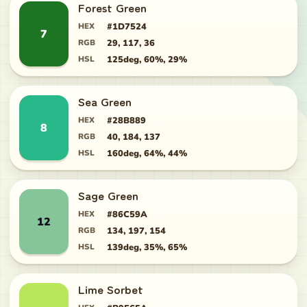
Forest Green
HEX
#1D7524
7
RGB
29, 117, 36
HSL
125deg, 60%, 29%
Sea Green
HEX
#28B889
8
RGB
40, 184, 137
HSL
160deg, 64%, 44%
Sage Green
HEX
#86C59A
12
RGB
134, 197, 154
HSL
139deg, 35%, 65%
Lime Sorbet