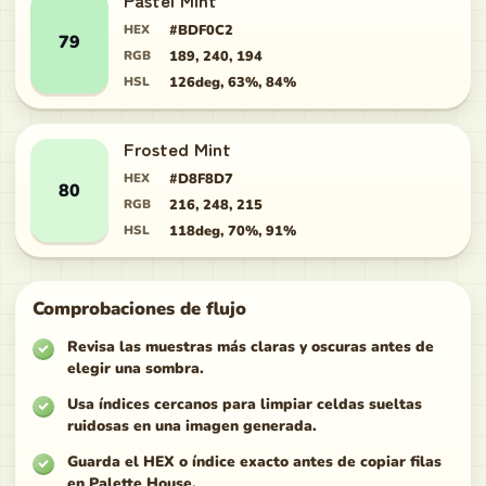
Pastel Mint
HEX
#BDF0C2
79
RGB
189, 240, 194
HSL
126deg, 63%, 84%
Frosted Mint
HEX
#D8F8D7
80
RGB
216, 248, 215
HSL
118deg, 70%, 91%
Comprobaciones de flujo
Revisa las muestras más claras y oscuras antes de
elegir una sombra.
Usa índices cercanos para limpiar celdas sueltas
ruidosas en una imagen generada.
Guarda el HEX o índice exacto antes de copiar filas
en Palette House.