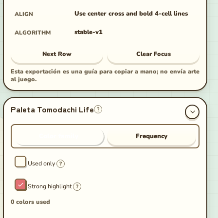
Use center cross and bold 4-cell lines
ALIGN
stable-v1
ALGORITHM
Next Row
Clear Focus
Esta exportación es una guía para copiar a mano; no envía arte
al juego.
Paleta Tomodachi Life
?
Color family
Frequency
Used only
?
Strong highlight
?
0 colors used