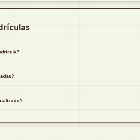
drículas
drícula?
radas?
onalizado?