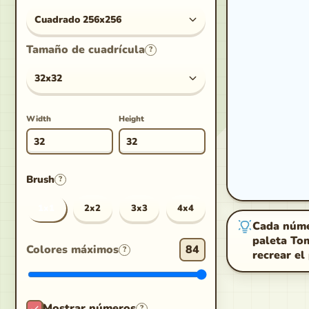
Cuadrado 256x256
Tamaño de cuadrícula
?
32x32
Width
Height
Brush
?
1x1
2x2
3x3
4x4
Cada númer
paleta Tom
Colores máximos
84
?
recrear el 
Mostrar números
?