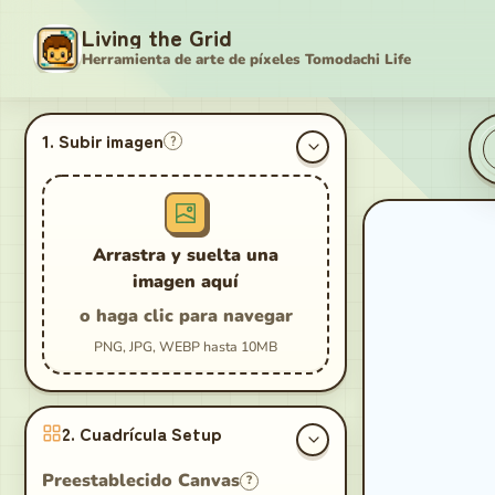
Living the Grid
Herramienta de arte de píxeles Tomodachi Life
Tomodachi Life Creador de c
1. Subir imagen
?
Arrastra y suelta una
imagen aquí
o haga clic para navegar
PNG, JPG, WEBP hasta 10MB
2. Cuadrícula Setup
Preestablecido Canvas
?