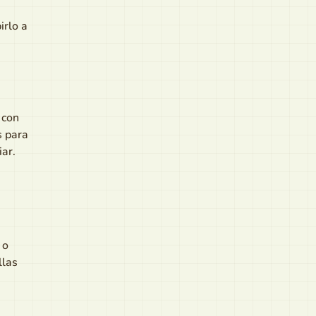
irlo a
 con
s para
iar.
 o
llas