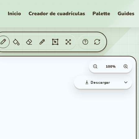
Inicio
Creador de cuadrículas
Palette
Guides
uadrículas de píxeles
Lienzo zoom percenta
Descargar