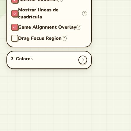
Mostrar líneas de
?
cuadrícula
Game Alignment Overlay
?
Drag Focus Region
?
3. Colores