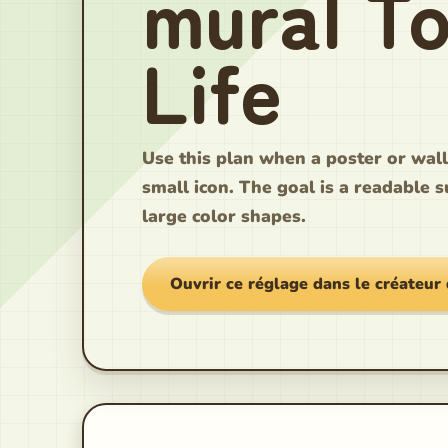
mural T
Life
Use this plan when a poster or wal
small icon. The goal is a readable s
large color shapes.
Ouvrir ce réglage dans le créateur 